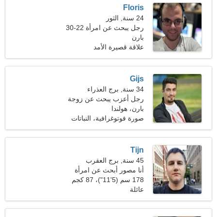
Floris
24 سنة, الثور
رجل يبحث عن امرأة 22-30
بارن
علاقة قصيرة الأمد
Gijs
34 سنة, برج العذراء
رجل أعزب يبحث عن زوجة
25-32
بارن، هولندا
صورة فوتوغرافية، النباتات
Tijn
45 سنة, برج العقرب
أنا مصور أبحث عن امرأة
رائعة
178 سم (5'11")، 87 كجم
(191 رطلا)
عائلة