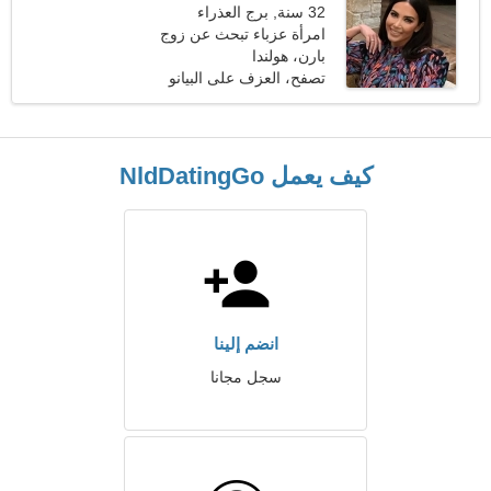
32 سنة, برج العذراء
امرأة عزباء تبحث عن زوج
35-39
بارن، هولندا
تصفح، العزف على البيانو
كيف يعمل NldDatingGo
انضم إلينا
سجل مجانا