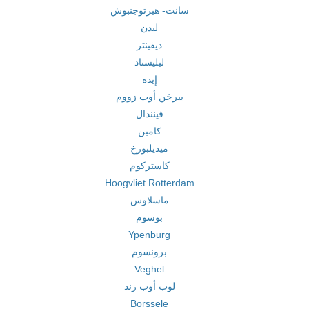
سانت- هيرتوجنبوش
ليدن
ديفينتر
ليليستاد
إيده
بيرخن أوب زووم
فينندال
كامبن
ميديلبورخ
كاستركوم
Hoogvliet Rotterdam
ماسلاوس
بوسوم
Ypenburg
برونسوم
Veghel
لوب أوب زند
Borssele