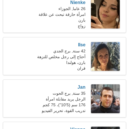
Nienke
26 عاما, الجوزاء
امرأة حارقة تبحث عن علاقة
بارن
حقيقية
زواج
Ilse
42 سنة, برج الجدي
أحتاج إلى رجل مخلص للنزهة
معا
بارن، هولندا
قران
Jan
35 سنة, برج الحوت
الرجل يريد مقابلة امرأة
176 سم (5'10")، 75 كجم
(165 رطلا)
تدريب القوة، تحرير الفيديو