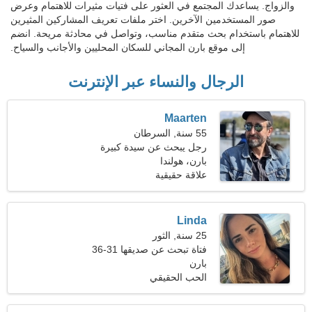
والزواج. يساعدك المجتمع في العثور على فتيات مثيرات للاهتمام وعرض
صور المستخدمين الآخرين. اختر ملفات تعريف المشاركين المثيرين
للاهتمام باستخدام بحث متقدم مناسب، وتواصل في محادثة مريحة. انضم
إلى موقع بارن المجاني للسكان المحليين والأجانب والسياح.
الرجال والنساء عبر الإنترنت
Maarten
55 سنة, السرطان
رجل يبحث عن سيدة كبيرة
48-52
بارن، هولندا
علاقة حقيقية
Linda
25 سنة, الثور
فتاة تبحث عن صديقها 31-36
بارن
الحب الحقيقي