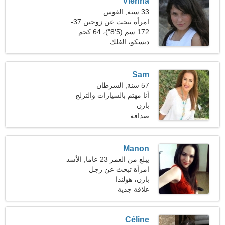
Vienna
33 سنة, القوس
امرأة تبحث عن زوجين 37-
44
172 سم (5'8")، 64 كجم
(141 رطلا)
ديسكو، الفلك
Sam
57 سنة, السرطان
أنا مهتم بالسيارات والتزلج
بارن
على الجليد
صداقة
Manon
يبلغ من العمر 23 عاما, الأسد
امرأة تبحث عن رجل
بارن، هولندا
علاقة جدية
Céline