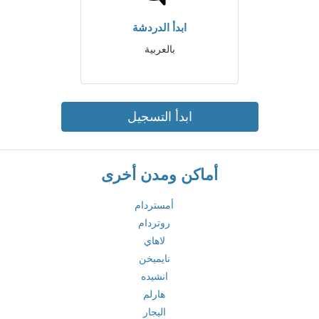
ابدأ الدردشة
بالعربية
ابدأ التسجيل
أماكن ومدن أخرى
أمستردام
روتردام
لاهاي
نايميخن
انشيده
هارلم
اليجار