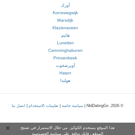
أورك
Korrewegwijk
Marsdijk
Klazienaveen
هاتيم
Lunetten
Camminghaburen
Prinsenbeek
أويرشخوت
Hatert
هولندا
© 2026, NldDatingGo |
سياسة خاصة
|
تعليمات الاستخدام
|
اتصل بنا
هذا الموقع يستخدم الكوكيز. من خلال الاستمرار في تصفح
الموقع ، فإنك توافق على
سياسة الخصوصية