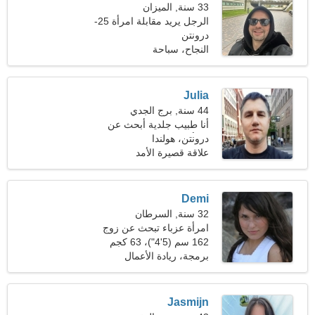
33 سنة, الميزان
الرجل يريد مقابلة امرأة 25-
29
درونتن
النجاح، سباحة
Julia
44 سنة, برج الجدي
أنا طبيب جلدية أبحث عن
درونتن، هولندا
امرأة رومانسية
علاقة قصيرة الأمد
Demi
32 سنة, السرطان
امرأة عزباء تبحث عن زوج
35-39
162 سم (5'4")، 63 كجم
(138 رطلا)
برمجة، ريادة الأعمال
Jasmijn