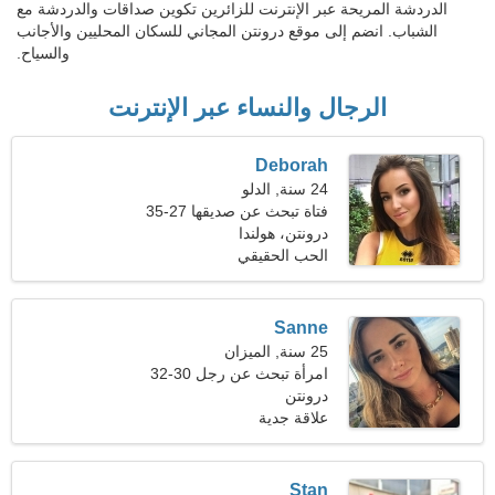
الدردشة المريحة عبر الإنترنت للزائرين تكوين صداقات والدردشة مع
الشباب. انضم إلى موقع درونتن المجاني للسكان المحليين والأجانب
والسياح.
الرجال والنساء عبر الإنترنت
Deborah
24 سنة, الدلو
فتاة تبحث عن صديقها 27-35
درونتن، هولندا
الحب الحقيقي
Sanne
25 سنة, الميزان
امرأة تبحث عن رجل 30-32
درونتن
علاقة جدية
Stan