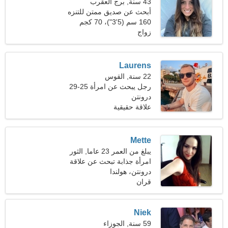
43 سنة, برج العقرب
أبحث عن صديق ممتن للتنزه
160 سم (5'3")، 70 كجم
(154 رطلا)
زواج
Laurens
22 سنة, القوس
رجل يبحث عن امرأة 25-29
درونتن
علاقة حقيقية
Mette
يبلغ من العمر 23 عاما, الثور
امرأة جذابة تبحث عن علاقة
درونتن، هولندا
قران
Niek
59 سنة, الجوزاء