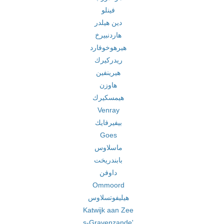
فينلو
دين هيلدر
هاردنبيرخ
هيرهوخوفارد
ريدركيرك
هيرينفين
هاوزن
هيمسكيرك
Venray
بيفيرفايك
Goes
ماسلاوس
بابندريخت
داوفن
Ommoord
هيليفوتسلاوس
Katwijk aan Zee
's-Gravenzande