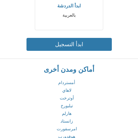
ابدأ الدردشة
بالعربية
ابدأ التسجيل
أماكن ومدن أخرى
أمستردام
لاهاي
أوترخت
تيلبورخ
هارلم
زانستاد
امرسفورت
هوفدورب