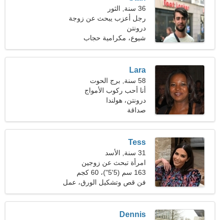
36 سنة, الثور
رجل أعزب يبحث عن زوجة
26-33
درونتن
شيوع، مكرامية حجاب
Lara
58 سنة, برج الحوت
أنا أحب ركوب الأمواج
والشطرنج
درونتن، هولندا
صداقة
Tess
31 سنة, الأسد
امرأة تبحث عن زوجين
163 سم (5'5")، 60 كجم
(132 رطلا)
فن قص وتشكيل الورق، عمل
Dennis