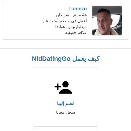
Lorenzo
44 سنة, السرطان
أعمل في مطعم أبحث عن
امرأة غير عادية
ميدلهارنيس، هولندا
علاقة حقيقية
كيف يعمل NldDatingGo
انضم إلينا
سجل مجانا