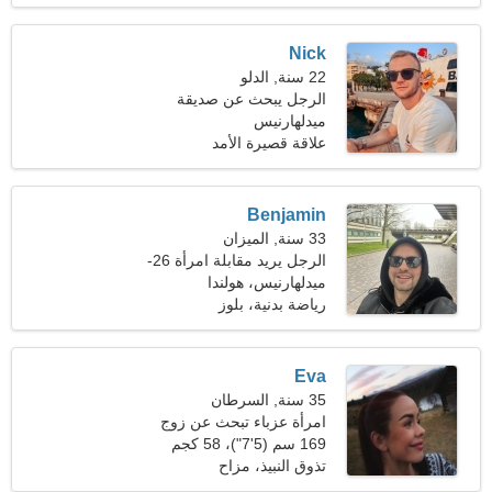
Nick
22 سنة, الدلو
الرجل يبحث عن صديقة
ميدلهارنيس
علاقة قصيرة الأمد
Benjamin
33 سنة, الميزان
الرجل يريد مقابلة امرأة 26-
31
ميدلهارنيس، هولندا
رياضة بدنية، بلوز
Eva
35 سنة, السرطان
امرأة عزباء تبحث عن زوج
37-47
169 سم (5'7")، 58 كجم
(127 رطلا)
تذوق النبيذ، مزاح