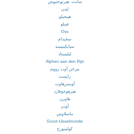
سانت- هيرتوجنبوش
ليدن
هينجيلو
فينلو
Oss
سخيدام
سبايكينيسه
ليليستاد
Alphen aan den Rijn
بيرخن أوب زووم
زايست
أوسترهاوت
هيرهوخوفارد
هاوزن
أودن
ماسلاوس
Groot-IJsselmonde
كولمبورخ