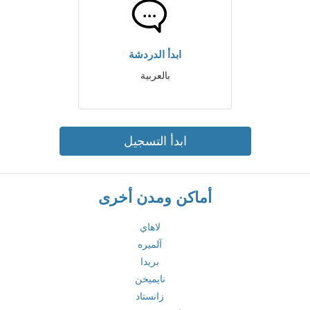
ابدأ الدردشة
بالعربية
ابدأ التسجيل
أماكن ومدن أخرى
لاهاي
آلميره
بريدا
نايميخن
زانستاد