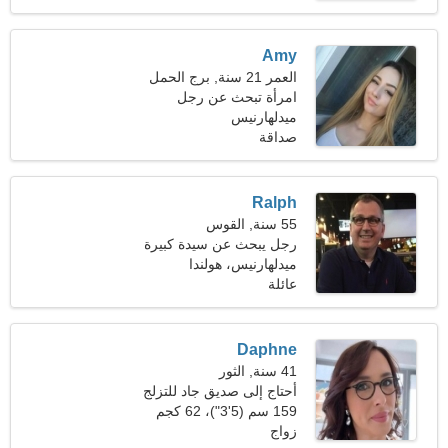
Amy
العمر 21 سنة, برج الحمل
امرأة تبحث عن رجل
ميدلهارنيس
صداقة
Ralph
55 سنة, القوس
رجل يبحث عن سيدة كبيرة
ميدلهارنيس، هولندا
عائلة
Daphne
41 سنة, الثور
أحتاج إلى صديق جاد للتزلج
159 سم (5'3")، 62 كجم
(136 رطلا)
زواج