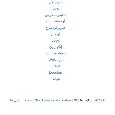
شيفيننغن
لوسر
هيليفوتسلاوس
أوخستخيست
خيرتراودنبيرخ
ليردام
Leek
إنكهاوزن
Lombardijen
Wolvega
Grave
Leesten
هولندا
© 2026, NldDatingGo |
سياسة خاصة
|
تعليمات الاستخدام
|
اتصل بنا