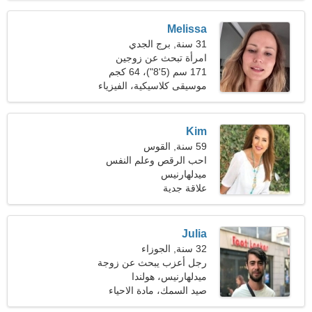
Melissa
31 سنة, برج الجدي
امرأة تبحث عن زوجين
171 سم (5'8")، 64 كجم
(141 رطلا)
موسيقى كلاسيكية، الفيزياء
Kim
59 سنة, القوس
احب الرقص وعلم النفس
ميدلهارنيس
علاقة جدية
Julia
32 سنة, الجوزاء
رجل أعزب يبحث عن زوجة
ميدلهارنيس، هولندا
صيد السمك، مادة الاحياء