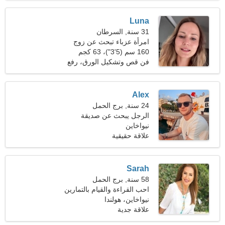
Luna
31 سنة, السرطان
امرأة عزباء تبحث عن زوج
160 سم (5'3")، 63 كجم
(138 رطلا)
فن قص وتشكيل الورق، رفع
الاثقال
Alex
24 سنة, برج الحمل
الرجل يبحث عن صديقة
نيواخاين
علاقة حقيقية
Sarah
58 سنة, برج الحمل
احب القراءة والقيام بالتمارين
الرياضية
نيواخاين، هولندا
علاقة جدية