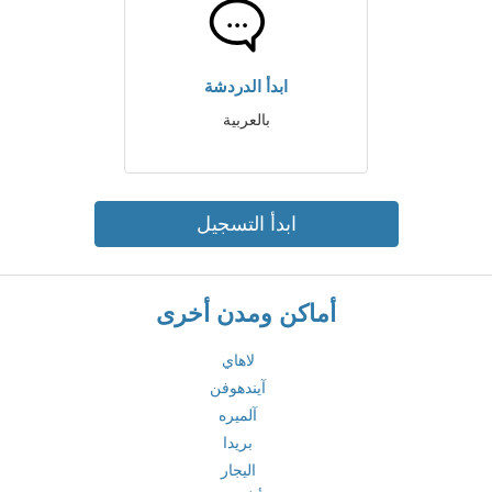
ابدأ الدردشة
بالعربية
ابدأ التسجيل
أماكن ومدن أخرى
لاهاي
آيندهوفن
آلميره
بريدا
اليجار