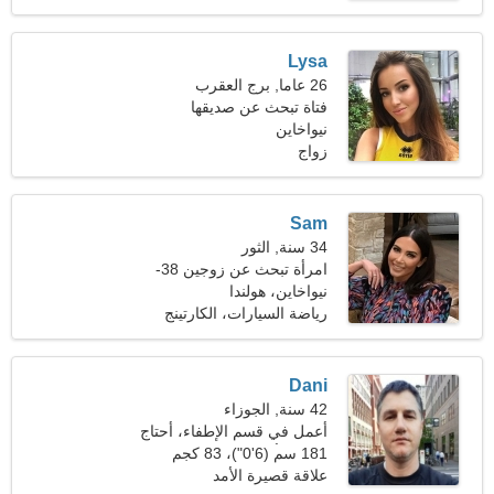
Lysa
26 عاما, برج العقرب
فتاة تبحث عن صديقها
نيواخاين
زواج
Sam
34 سنة, الثور
امرأة تبحث عن زوجين 38-
45
نيواخاين، هولندا
رياضة السيارات، الكارتينج
Dani
42 سنة, الجوزاء
أعمل في قسم الإطفاء، أحتاج
إلى امرأة مرحة
181 سم (6'0")، 83 كجم
(182 رطلا)
علاقة قصيرة الأمد