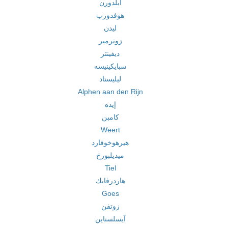
أبلدورن
هوفدورب
ليدن
زوترمير
ديفينتر
سبايكينيسه
ليليستاد
Alphen aan den Rijn
إيده
كامبن
Weert
هيرهوخوفارد
ميديلبورخ
Tiel
هاردرفايك
Goes
زوتفن
آيسلستاين