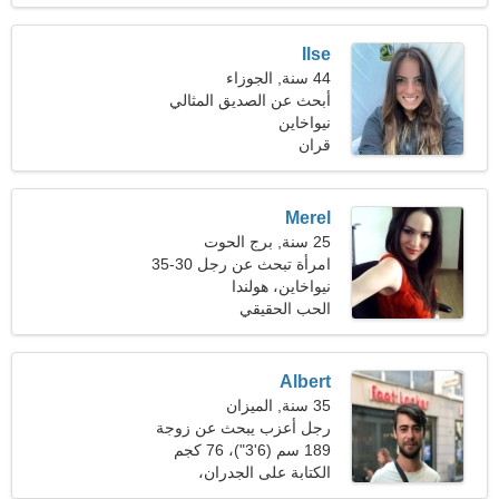
Ilse
44 سنة, الجوزاء
أبحث عن الصديق المثالي
نيواخاين
للتنزه معا
قران
Merel
25 سنة, برج الحوت
امرأة تبحث عن رجل 30-35
نيواخاين، هولندا
الحب الحقيقي
Albert
35 سنة, الميزان
رجل أعزب يبحث عن زوجة
27-30
189 سم (6'3")، 76 كجم
(167 رطلا)
الكتابة على الجدران،
المؤلفات