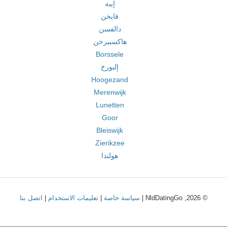
إيبه
فايخن
دالفسن
هاكسبيرخن
Borssele
إلبورخ
Hoogezand
Merenwijk
Lunetten
Goor
Bleiswijk
Zierikzee
هولندا
© 2026, NldDatingGo |
سياسة خاصة
|
تعليمات الاستخدام
|
اتصل بنا