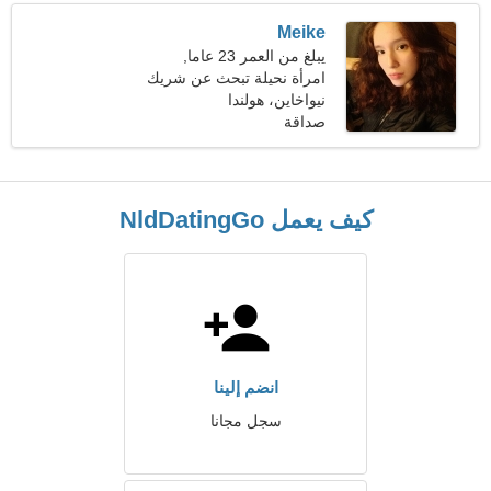
Meike
يبلغ من العمر 23 عاما,
الميزان
امرأة نحيلة تبحث عن شريك
نيواخاين، هولندا
صداقة
كيف يعمل NldDatingGo
انضم إلينا
سجل مجانا