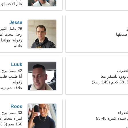
علم الاجتماع، 
Jesse
26 عاما, الثور
صديقها
رجل يبحث عن 
زفوله، هولندا
عائلة
Luuk
42 سنة, برج الحمل
ودود للسفر معا
أنا طبيب قلب 
زفوله
علاقة حقيقية
Roos
33 سنة, برج الجدي
ة كبيرة 45-53
امرأة تبحث ع
160 سم (5'3")، 61 كجم (134 رطلا)