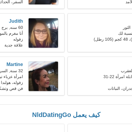
أمد
السفر، الحدائ
Judith
60 سنه, برج الحمل
لنسبة لك
أنا مغرم بالمو
زفوله
علاقة جدية
Martine
32 سنة, السرطان
 امرأة 22-31
امرأة عزباء تبح
زفوله، هولندا
دران، النباتات
فن قص وتشكيل
كيف يعمل NldDatingGo