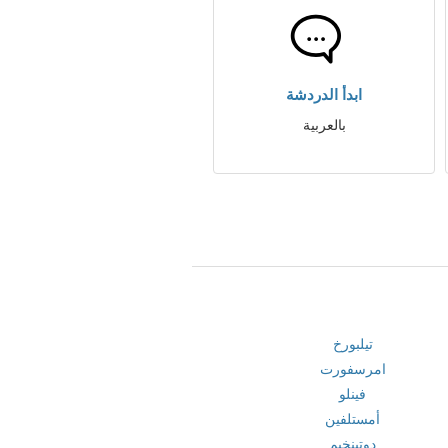
ابدأ الدردشة
بالعربية
تيلبورخ
امرسفورت
فينلو
أمستلفين
دوتينخيم