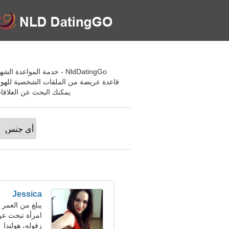
NldDatingGo - خدمة المو
قاعدة عريضة من الملفات الشخصية للهوايا
يمكنك البحث عن العلاقات
Jessica
يبلغ من العمر 23 عاما, الأسد
امرأة تبحث ع
زفوله، هولندا