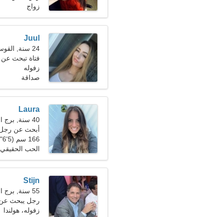
زواج
Juul
24 سنة, القوس
فتاة تبحث عن 
زفوله
صداقة
Laura
40 سنة, برج العقرب
أبحث عن رجل 
166 سم (5'6")، 68 كجم (149 رطلا)
الحب الحقيقي
Stijn
55 سنة, برج العذراء
رجل يبحث عن سيد
زفوله، هولندا