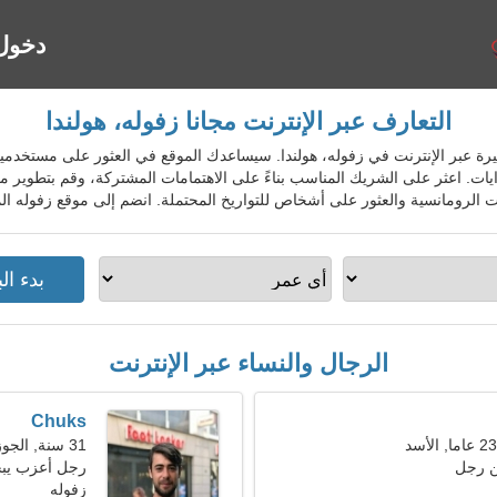
دخول
التعارف عبر الإنترنت مجانا زفوله، هولندا
اعدة الشهيرة عبر الإنترنت في زفوله، هولندا. سيساعدك الموقع في العثور على مستخد
ت. اعثر على الشريك المناسب بناءً على الاهتمامات المشتركة، وقم بتطوير محاد
 الرومانسية والعثور على أشخاص للتواريخ المحتملة. انضم إلى موقع زفوله الم
الرجال والنساء عبر الإنترنت
Chuks
31 سنة, الجوزاء
ن رجل
رجل أعزب يب
زفوله