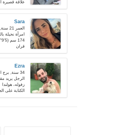
علاقة قصيرة ال
Sara
العمر 21 سنة, الثور
امرأة نحيلة با
174 سم (5'9")، 48 كجم (105 رطل)
قران
Ezra
34 سنة, برج العقرب
الرجل يريد مقابلة
زفوله، هولندا
الكتابة على الج