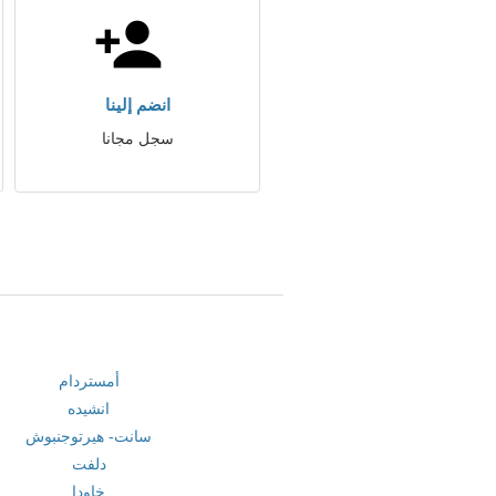
انضم إلينا
سجل مجانا
أمستردام
انشيده
سانت- هيرتوجنبوش
دلفت
خاودا