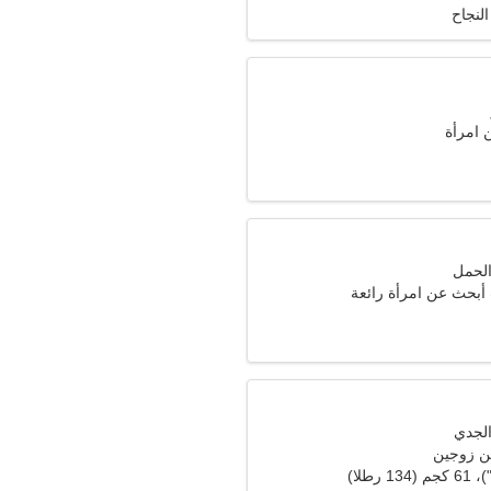
النجاح
امرأة
أبحث عن امرأة رائعة
ن زوجين