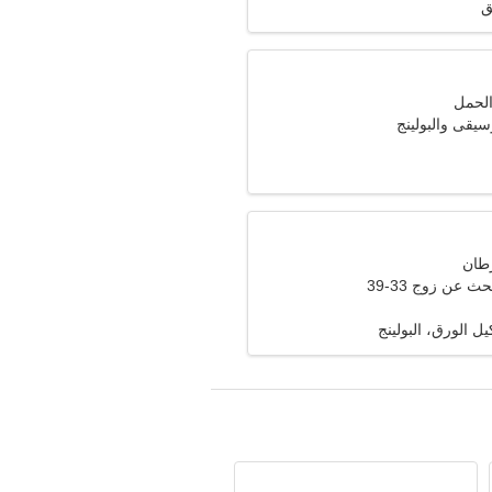
ق
سيقى والبولينج
ث عن زوج 33-39
 الورق، البولينج