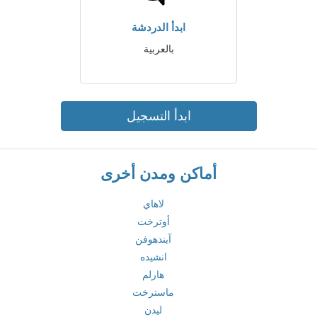
ابدأ الدردشة
بالعربية
ابدأ التسجيل
أماكن ومدن أخرى
لاهاي
أوترخت
آيندهوفن
انشيده
هارلم
ماسترخت
ليدن