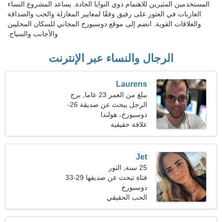
المستخدمين المثيرين للاهتمام ذوي النوايا الجادة. يساعد المشروع النساء
العازبات في العثور على رفيق وفقًا لمعايير المغازلة والحب والصداقة
والعلاقات القوية. انضم إلى موقع دوسبورخ المجاني للسكان المحليين
والأجانب والسياح.
الرجال والنساء عبر الإنترنت
Laurens
يبلغ من العمر 23 عاما, برج
العقرب
الرجل يبحث عن صديقة 26-
31
دوسبورخ، هولندا
علاقة حقيقية
Jet
25 سنة, الثور
فتاة تبحث عن صديقها 29-33
دوسبورخ
الحب الحقيقي