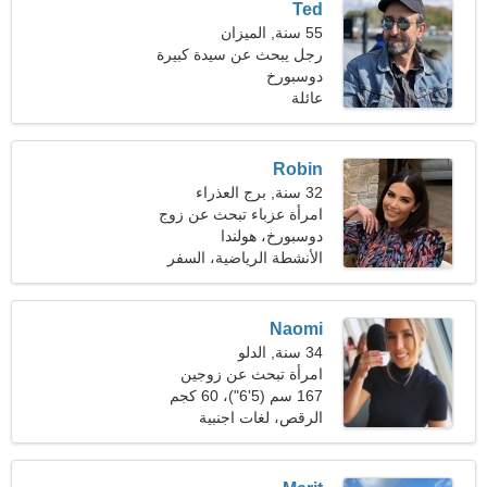
Ted
55 سنة, الميزان
رجل يبحث عن سيدة كبيرة
45-50
دوسبورخ
عائلة
Robin
32 سنة, برج العذراء
امرأة عزباء تبحث عن زوج
دوسبورخ، هولندا
الأنشطة الرياضية، السفر
Naomi
34 سنة, الدلو
امرأة تبحث عن زوجين
167 سم (5'6")، 60 كجم
(132 رطلا)
الرقص، لغات اجنبية