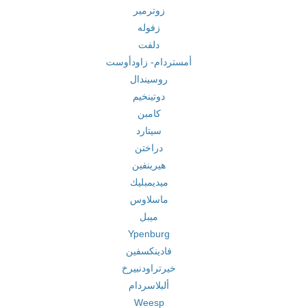
زوترمير
زفوله
دلفت
أمستردام- زاودأوست
روسيندال
دوتينخيم
كامبن
سيتارد
دراختن
هيرينفين
ميديمبليك
ماسلاوس
ميبل
Ypenburg
فادينكسفين
خيرتراودنبيرخ
ألبلاسردام
Weesp