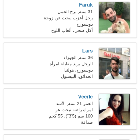
Faruk
31 سنة, برج الحمل
رجل أعزب يبحث عن زوجة
دوسبورخ
أكل صحي، ألعاب اللوح
Lars
36 سنة, الجوزاء
الرجل يريد مقابلة امرأة
دوسبورخ، هولندا
الحدائق، البيسبول
Veerle
العمر 21 سنة, الأسد
امراة رائعة تبحث عن
الاصدقاء
160 سم (5'3")، 55 كجم
(121 رطلا)
صداقة