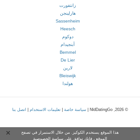
زانتفورت
هارلينجن
Sassenheim
Heesch
دوكوم
أبنجيدام
Bemmel
De Lier
لارين
Bleiswijk
هولندا
© 2026, NldDatingGo |
سياسة خاصة
|
تعليمات الاستخدام
|
اتصل بنا
هذا الموقع يستخدم الكوكيز. من خلال الاستمرار في تصفح
الموقع ، فإنك توافق على
سياسة الخصوصية