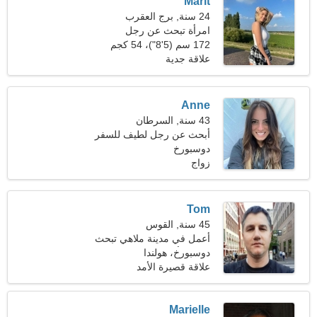
Marit
24 سنة, برج العقرب
امرأة تبحث عن رجل
172 سم (5'8")، 54 كجم
(119 رطلا)
علاقة جدية
Anne
43 سنة, السرطان
أبحث عن رجل لطيف للسفر
دوسبورخ
زواج
Tom
45 سنة, القوس
أعمل في مدينة ملاهي تبحث
دوسبورخ، هولندا
عن امرأة مؤنسة
علاقة قصيرة الأمد
Marielle