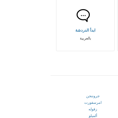
ابدأ الدردشة
بالعربية
جروننجن
امرسفورت
زفوله
ألميلو