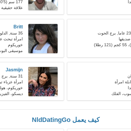
ا
177 سم (5'10")، 77 كجم (169 رطلا)
علاقة حقيقية
Britt
35 سنة, الدلو
صديقها
امرأة تبحث عن ز
خوريكوم
موسيقى البوب
Jasmijn
31 سنة, برج الجدي
بلة امرأة
امرأة عزباء تبح
ا
خوريكوم، هولن
وب، الفلك
ديسكو، الفيزيا
كيف يعمل NldDatingGo