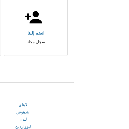
انضم إلينا
سجل مجانا
لاهاي
آيندهوفن
ليدن
ليوواردين