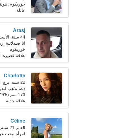
خوريكوم، هولند
عائلة
Arasj
44 سنة, الأسد
انا صيدلانية ار
خوريكوم
علاقة قصيرة ال
Charlotte
22 سنة, برج الحمل
دعنا نذهب للدر
173 سم (5'9")، 49 كجم (108 رطل)
علاقة جدية
Céline
العمر 21 سنة, السرطان
امرأة تبحث ع