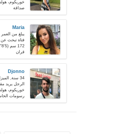
خوريكوم، هولند
صداقة
Maria
يبلغ من العمر 23 عاما, برج الحوت
فتاة تبحث عن 
172 سم (5'8")، 55 كجم (121 رطلا)
قران
Djonno
34 سنة, الميزان
الرجل يريد مقا
خوريكوم، هولند
رسومات الحاس