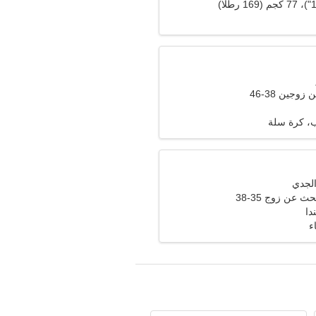
وجين 38-46
، كرة سلة
ث عن زوج 35-38
دا
ء