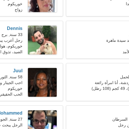
ا
خوريكوم
زواج
Dennis
33 سنة, برج العذراء
يد سيدة ماهرة
رجل أعزب يبحث 
خوريكوم، هولن
أمد
الصيد، تذوق الن
Juul
58 سنة, الثور
دشة، أنا امرأة رائعة
احب الجيتار و
خوريكوم
الحب الحقيقي
Mohammed
27 سنة, الجوزاء
ن رجل
الرجل يبحث عن 