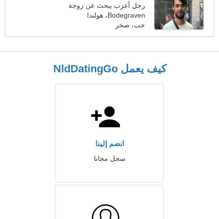
رجل أعزب يبحث عن زوجة
25-29
Bodegraven، هولندا
حب، صخر
كيف يعمل NldDatingGo
انضم إلينا
سجل مجانا