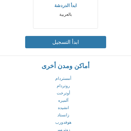
ابدأ الدردشة
بالعربية
ابدأ التسجيل
أماكن ومدن أخرى
أمستردام
روتردام
أوترخت
آلميره
انشيده
زانستاد
هوفدورب
زوترمير