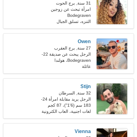
31 سنة, برج الحوت
امرأة تبحث عن زوجين
Bodegraven
التنزه، تسلق الجبال
Owen
27 سنة, برج العقرب
الرجل يبحث عن صديقة 22-
29
Bodegraven، هولندا
عائلة
Stijn
32 سنة, السرطان
الرجل يريد مقابلة امرأة 24-
31
183 سم (6'1")، 87 كجم
(191 رطلا)
لغات اجنبية، العاب الكترونية
Vienna