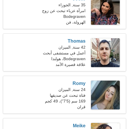
35 سنة, الجوزاء
امرأة عزباء تبحث عن زوج
Bodegraven
38-46
الهرولة، فن
Thomas
42 سنة, الميزان
أعمل في مستشفى أبحث
Bodegraven، هولندا
عن امرأة مخلصة
علاقة قصيرة الأمد
Romy
24 سنة, الميزان
فتاة تبحث عن صديقها
169 سم (5'7")، 49 كجم
(108 رطل)
قران
Meike