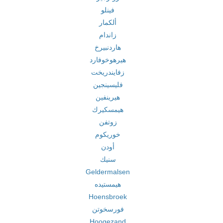
فينلو
ألكمار
زاندام
هاردنبيرخ
هيرهوخوفارد
زفايندريخت
فليسينجين
هيرينفين
هيمسكيرك
زوتفن
خوريكوم
أودن
سنيك
Geldermalsen
هيمستيده
Hoensbroek
فورسخوتن
Hoogezand