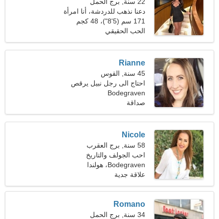
22 سنة, برج الحمل
دعنا نذهب للدردشة، أنا امرأة
باهظة الثمن
171 سم (5'8")، 48 كجم
(105 رطل)
الحب الحقيقي
Rianne
45 سنة, القوس
احتاج الى رجل نبيل يرقص
معا
Bodegraven
صداقة
Nicole
58 سنة, برج العقرب
احب الجولف والتاريخ
Bodegraven، هولندا
علاقة جدية
Romano
34 سنة, برج الحمل