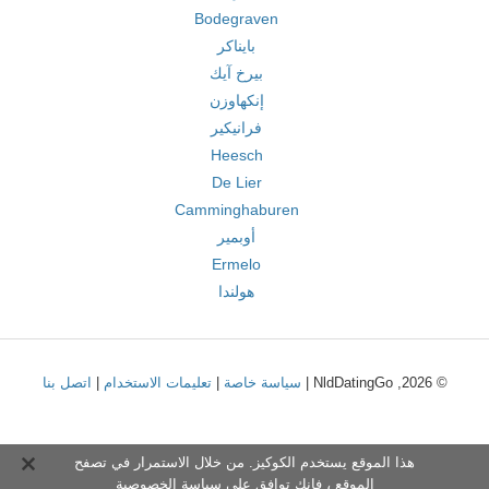
Bodegraven
بايناكر
بيرخ آيك
إنكهاوزن
فرانيكير
Heesch
De Lier
Camminghaburen
أوبمير
Ermelo
هولندا
© 2026, NldDatingGo |
سياسة خاصة
|
تعليمات الاستخدام
|
اتصل بنا
هذا الموقع يستخدم الكوكيز. من خلال الاستمرار في تصفح
الموقع ، فإنك توافق على
سياسة الخصوصية