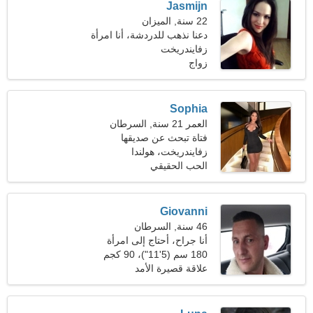
Jasmijn
22 سنة, الميزان
دعنا نذهب للدردشة، أنا امرأة
مؤذية
زفايندريخت
زواج
Sophia
العمر 21 سنة, السرطان
فتاة تبحث عن صديقها
زفايندريخت، هولندا
الحب الحقيقي
Giovanni
46 سنة, السرطان
أنا جراح، أحتاج إلى امرأة
ساحرة
180 سم (5'11")، 90 كجم
(198 رطلا)
علاقة قصيرة الأمد