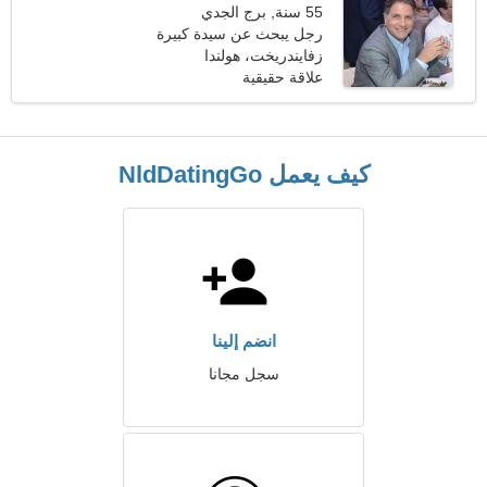
55 سنة, برج الجدي
رجل يبحث عن سيدة كبيرة
45-52
زفايندريخت، هولندا
علاقة حقيقية
كيف يعمل NldDatingGo
انضم إلينا
سجل مجانا