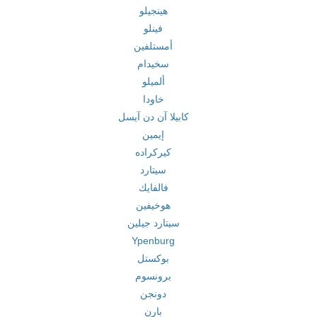
هينجيلو
فينلو
أمستلفين
سخيدام
ألميلو
خاودا
كابيلا آن دن آيسل
إيمين
كيركراده
سيتارد
فالفايك
هوخيفين
سيتارد جيلين
Ypenburg
بوكستل
برونسوم
دونجن
بارن