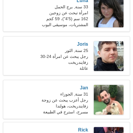
Luna
33 سنة, برج الحمل
امرأة تبحث عن زوجين
162 سم (5'4")، 59 كجم
(130 رطلا)
المشتريات، موسيقى البوب
Joris
25 سنة, الثور
رجل يبحث عن امرأة 24-30
زفايندريخت
عائلة
Jan
31 سنة, الجوزاء
رجل أعزب يبحث عن زوجة
24-29
زفايندريخت، هولندا
مسرح، استرح في الطبيعة
Rick