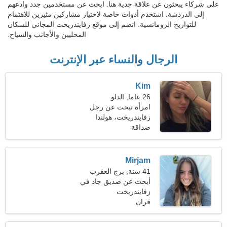
على شركاء يبحثون عن علاقة جدية هنا. ابحث عن مستخدمين جدد وادعهم
إلى الدردشة. استخدم أدوات خاصة لاختيار مشاركين مثيرين للاهتمام
للتواريخ الرومانسية. انضم إلى موقع زفايندريخت المجاني للسكان
المحليين والأجانب والسياح.
الرجال والنساء عبر الإنترنت
Kim
26 عاما, الدلو
امرأة تبحث عن رجل
زفايندريخت، هولندا
صداقة
Mirjam
41 سنة, برج العقرب
أبحث عن صديق جاد في
التنزه معا
زفايندريخت
قران