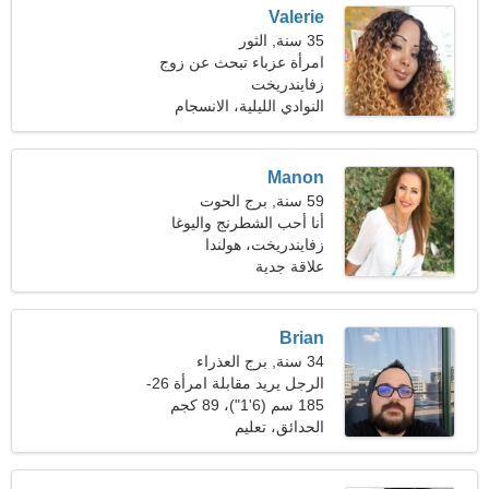
Valerie
35 سنة, الثور
امرأة عزباء تبحث عن زوج
زفايندريخت
النوادي الليلية، الانسجام
الداخلي
Manon
59 سنة, برج الحوت
أنا أحب الشطرنج واليوغا
زفايندريخت، هولندا
علاقة جدية
Brian
34 سنة, برج العذراء
الرجل يريد مقابلة امرأة 26-
30
185 سم (6'1")، 89 كجم
(196 رطل)
الحدائق، تعليم