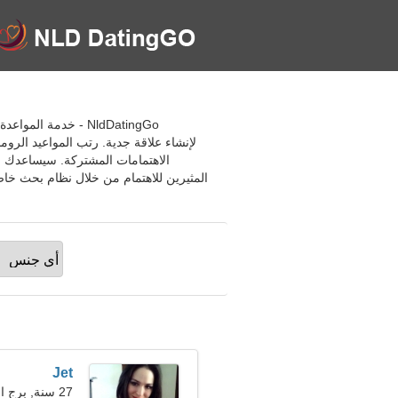
NldDatingGo - خدم
لإنشاء علاقة جدية. رتب المواعيد الر
الاهتمامات المشتركة. سيساعدك م
المثيرين للاهتمام من خلال نظام بحث خاص
Jet
27 سنة, برج الحوت