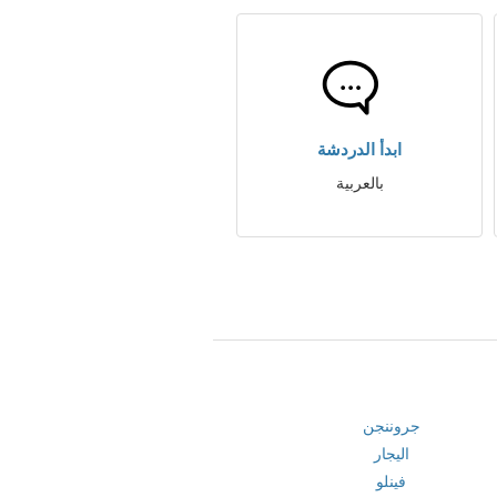
ابدأ الدردشة
بالعربية
جروننجن
اليجار
فينلو