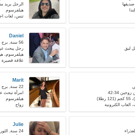
صديقها
الرجل يريد مقابل
ندا
هيلفرسوم
تنس، لغات اجن
Daniel
56 سنة, برج العقرب
ل لبق
رجل يبحث عن سي
هيلفرسوم، هول
علاقة قصيرة ا
Marit
22 سنة, برج العقرب
جين 34-42
امرأة تبحث ع
هيلفرسوم
 العاب الكترونية
زواج
Julie
24 سنة, الثور