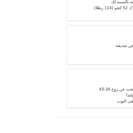
ة بالنسبة لك
عن صديقة
ث عن زوج 34-43
ندا
ى البوب