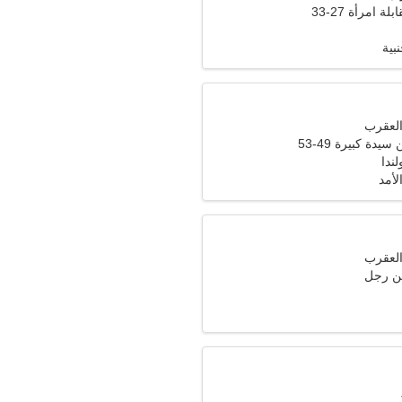
ة امرأة 27-33
بية
دة كبيرة 49-53
ندا
لأمد
ن رجل