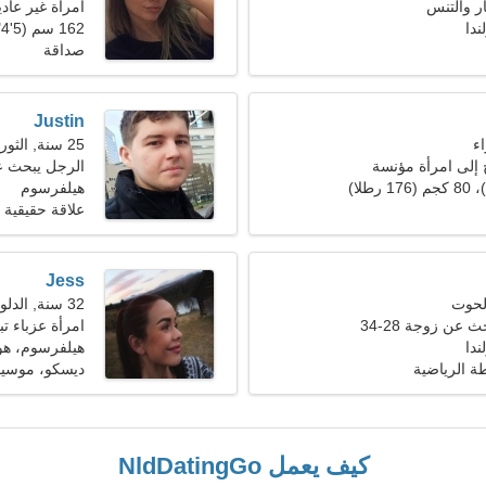
ار والتنس
امرأة غير عادي
ندا
162 سم (5'4")، 52 كجم (114 رطلا)
صداقة
Justin
25 سنة, الثور
ج إلى امرأة مؤنسة
الرجل يبحث 
هيلفرسوم
علاقة حقيقية
Jess
32 سنة, الدلو
عن زوجة 28-34
امرأة عزباء تبح
ندا
هيلفرسوم، هول
طة الرياضية
ديسكو، موسيق
كيف يعمل NldDatingGo