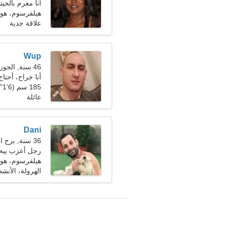
أنا مغرم بالجيت
هيلفرسوم، هول
علاقة جدية
Wup
46 سنة, الجوزاء
أنا جراح، أحتا
185 سم (6'1")، 80 كجم (176 رطلا)
عائلة
Dani
36 سنة, برج الحوت
رجل أعزب يبحث 
هيلفرسوم، هول
الهرولة، الأنش