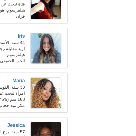
فتاة تبحث عن 
هيلفرسوم، هول
قران
Iris
44 سنة, الأسد
اريد مقابلة رج
هيلفرسوم
الحب الحقيقي
Maria
33 سنة, القوس
امرأة تبحث عن زو
163 سم (5'5")، 55 كجم (121 رطلا)
مكرامية حجاب،
Jessica
57 سنة, برج العذراء