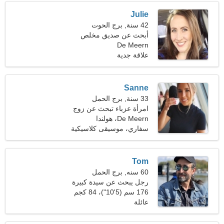
Julie
42 سنة, برج الحوت
أبحث عن صديق مخلص
للسفر
De Meern
علاقة جدية
Sanne
33 سنة, برج الحمل
امرأة عزباء تبحث عن زوج
De Meern، هولندا
سفاري، موسيقى كلاسيكية
Tom
60 سنه, برج الحمل
رجل يبحث عن سيدة كبيرة
48-56
176 سم (5'10")، 84 كجم
(185 رطلا)
عائلة