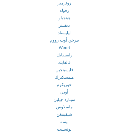
زوترمير
زفوله
هينجيلو
ديفينتر
ليليستاد
بيرخن أوب زووم
Weert
رايسفايك
فالفايك
فليسينجين
هيمسكيرك
خوريكوم
أودن
سيتارد جيلين
ماسلاوس
شيفيننغن
ليسه
نونسبيت