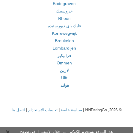
Bodegraven
خروسبيك
Rhoon
فايك باي ديورستيده
Korrewegwijk
Breukelen
Lombardijen
فرانيكير
Ommen
لارين
Ulft
هولندا
© 2026, NldDatingGo |
سياسة خاصة
|
تعليمات الاستخدام
|
اتصل بنا
هذا الموقع يستخدم الكوكيز. من خلال الاستمرار في تصفح