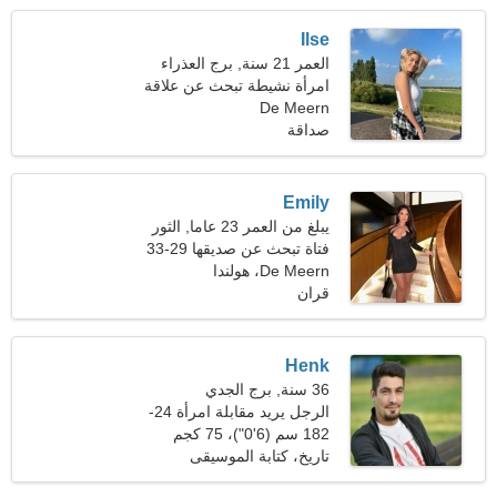
Ilse
العمر 21 سنة, برج العذراء
امرأة نشيطة تبحث عن علاقة
جدية
De Meern
صداقة
Emily
يبلغ من العمر 23 عاما, الثور
فتاة تبحث عن صديقها 29-33
De Meern، هولندا
قران
Henk
36 سنة, برج الجدي
الرجل يريد مقابلة امرأة 24-
32
182 سم (6'0")، 75 كجم
(165 رطلا)
تاريخ، كتابة الموسيقى