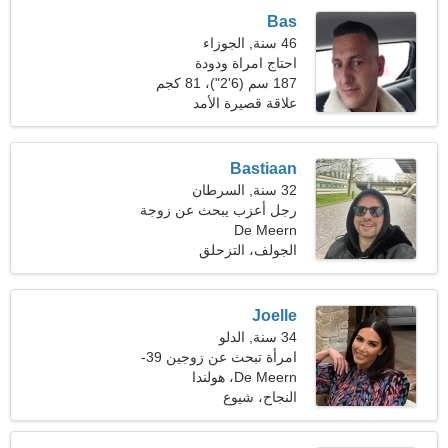
Bas
46 سنة, الجوزاء
احتاج امراة ودودة
187 سم (6'2")، 81 كجم
(178 رطلا)
علاقة قصيرة الأمد
Bastiaan
32 سنة, السرطان
رجل أعزب يبحث عن زوجة
De Meern
24-31
الجولف، التزحلق
Joelle
34 سنة, الدلو
امرأة تبحث عن زوجين 39-
44
De Meern، هولندا
النجاح، شيوع