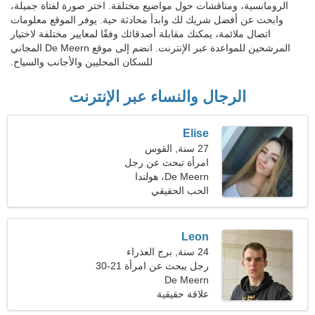
الرومانسية، ومناقشات حول مواضيع مختلفة. اختر صورة لفتاة جميلة،
وابحث عن أفضل شريك لك وابدأ محادثة حية. يوفر الموقع معلومات
اتصال ملائمة، يمكنك مقابلة أصدقائك وفقًا لمعايير مختلفة لاختيار
المرشحين للمواعدة عبر الإنترنت. انضم إلى موقع De Meern المجاني
للسكان المحليين والأجانب والسياح.
الرجال والنساء عبر الإنترنت
Elise
27 سنة, القوس
امرأة تبحث عن رجل
De Meern، هولندا
الحب الحقيقي
Leon
24 سنة, برج العذراء
رجل يبحث عن امرأة 21-30
De Meern
علاقة حقيقية