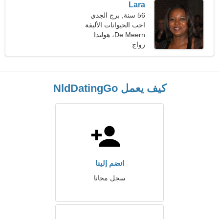
Lara
56 سنة, برج الجدي
احب الحيوانات الأليفة
والغوص
De Meern، هولندا
زواج
كيف يعمل NldDatingGo
انضم إلينا
سجل مجانا